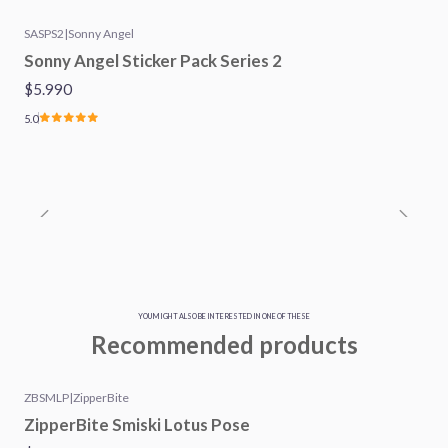
SASPS2
|
Sonny Angel
Sonny Angel Sticker Pack Series 2
$5.990
5.0
YOU MIGHT ALSO BE INTERESTED IN ONE OF THESE
Recommended products
ZBSMLP
|
ZipperBite
ZipperBite Smiski Lotus Pose