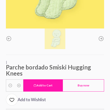
|
Parche bordado Smiski Hugging
Knees
Add to Cart
Buy now
Quantity
Add to Wishlist