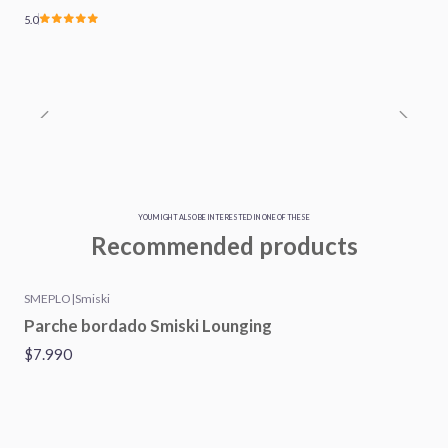
5.0
YOU MIGHT ALSO BE INTERESTED IN ONE OF THESE
Recommended products
SMEPLO
|
Smiski
Parche bordado Smiski Lounging
$7.990