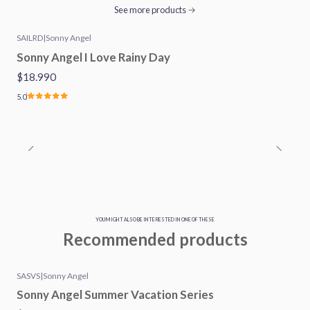
See more products
SAILRD
|
Sonny Angel
Sonny Angel I Love Rainy Day
$18.990
5.0
YOU MIGHT ALSO BE INTERESTED IN ONE OF THESE
Recommended products
SASVS
|
Sonny Angel
New
Sonny Angel Summer Vacation Series