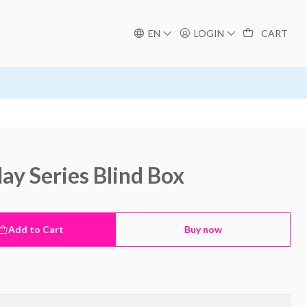
EN
LOGIN
CART
ay Series Blind Box
Add to Cart
Buy now