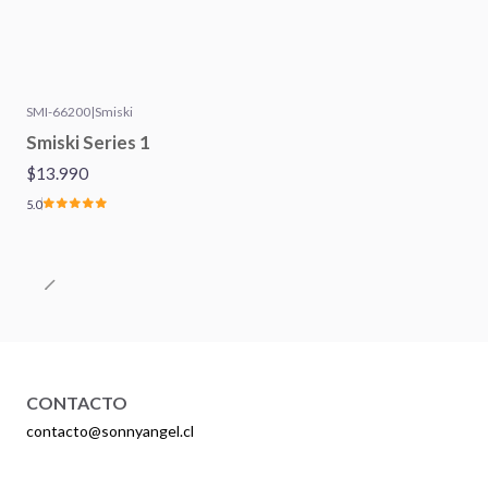
SMI-66200
|
Smiski
Out of stock
Smiski Series 1
$13.990
5.0
CONTACTO
contacto@sonnyangel.cl