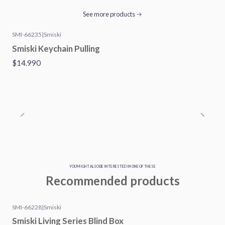
See more products
SMI-66235
|
Smiski
Smiski Keychain Pulling
$14.990
YOU MIGHT ALSO BE INTERESTED IN ONE OF THESE
Recommended products
SMI-66228
|
Smiski
Smiski Living Series Blind Box