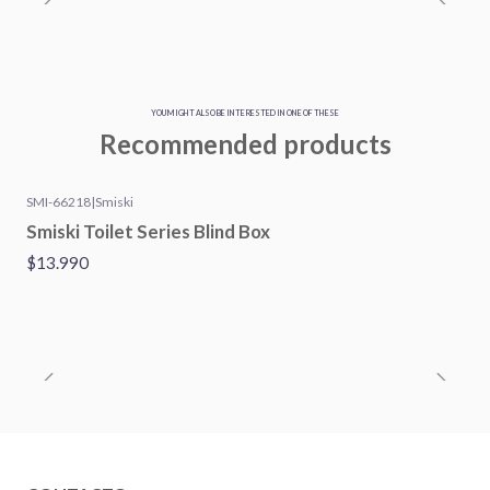
YOU MIGHT ALSO BE INTERESTED IN ONE OF THESE
Recommended products
SMI-66218
|
Smiski
Smiski Toilet Series Blind Box
$13.990