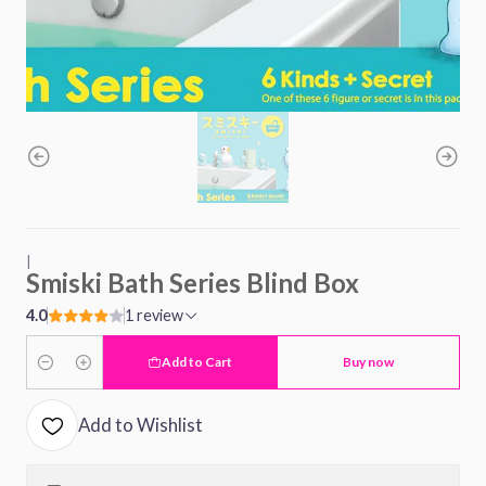
|
Smiski Bath Series Blind Box
4.0
1 review
Add to Cart
Buy now
Quantity
Add to Wishlist