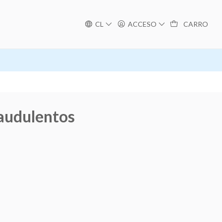
CL
ACCESO
CARRO
raudulentos