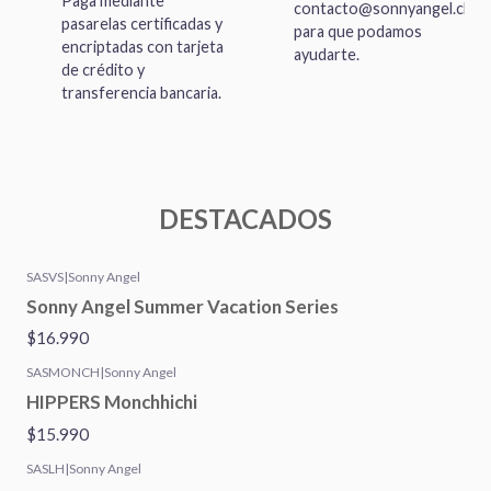
Paga mediante
contacto@sonnyangel.cl
pasarelas certificadas y
para que podamos
encriptadas con tarjeta
ayudarte.
de crédito y
transferencia bancaria.
DESTACADOS
SASVS
|
Sonny Angel
Nuevo
Sonny Angel Summer Vacation Series
$16.990
SASMONCH
|
Sonny Angel
Nuevo
HIPPERS Monchhichi
$15.990
SASLH
|
Sonny Angel