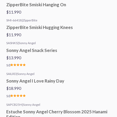
ZipperBite Smiski Hanging On
$11.990
SMI-66418
|
ZipperBite
ZipperBite Smiski Hugging Knees
$11.990
SASNKS
|
Sonny Angel
Sonny Angel Snack Series
$13.990
5.0
SAILRD
|
Sonny Angel
Sonny Angel I Love Rainy Day
$18.990
5.0
SAPCB25H
|
Sonny Angel
Estuche Sonny Angel Cherry Blossom 2025 Hanami
Edition