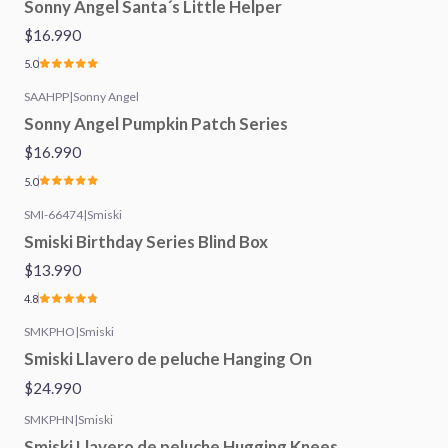
Sonny Angel Santa´s Little Helper
$16.990
5.0
SAAHPP
|
Sonny Angel
Sonny Angel Pumpkin Patch Series
$16.990
5.0
SMI-66474
|
Smiski
Smiski Birthday Series Blind Box
$13.990
4.8
SMKPHO
|
Smiski
Smiski Llavero de peluche Hanging On
$24.990
SMKPHN
|
Smiski
Smiski Llavero de peluche Hugging Knees