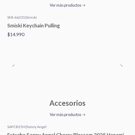
Ver más productos
SMI-66235
|
Smiski
Smiski Keychain Pulling
$14.990
Accesorios
Ver más productos
SAPCB25H
|
Sonny Angel
Estuche Sonny Angel Cherry Blossom 2025 Hanami