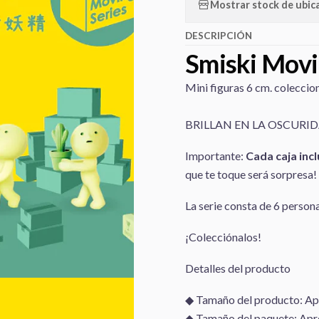
Mostrar stock de ubic
DESCRIPCIÓN
Smiski Movi
Mini figuras 6 cm. coleccio
BRILLAN EN LA OSCURI
Importante:
Cada caja incl
que te toque será sorpresa!
La serie consta de 6 persona
¡Colecciónalos!
Detalles del producto
◆ Tamaño del producto: Ap
◆ Tamaño del paquete: Apr