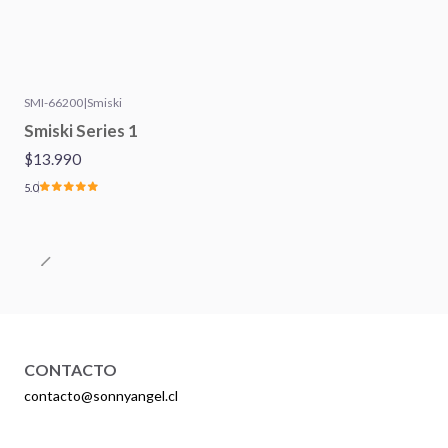
SMI-66200
|
Smiski
Agotado
Smiski Series 1
$13.990
5.0
CONTACTO
contacto@sonnyangel.cl