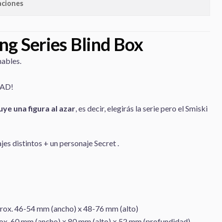
aciones
ng Series Blind Box
nables.
DAD!
uye una figura al azar
, es decir, elegirás la serie pero el Smiski
jes distintos + un personaje Secret .
rox. 46-54 mm (ancho) x 48-76 mm (alto)
ox. 60 mm (ancho) × 80 mm (alto) × 52 mm (profundidad)