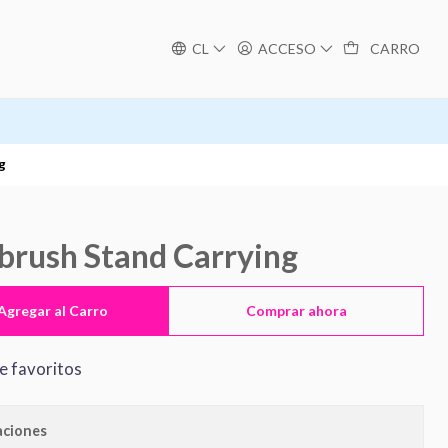
CL
ACCESO
CARRO
g
brush Stand Carrying
Agregar al Carro
Comprar ahora
de favoritos
aciones