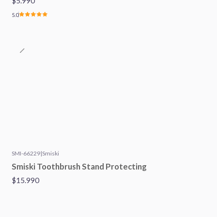
$5.990
5.0
SMI-66229
|
Smiski
Agotado
Smiski Toothbrush Stand Protecting
$15.990