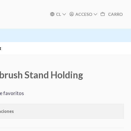
CL
ACCESO
CARRO
g
brush Stand Holding
de favoritos
aciones