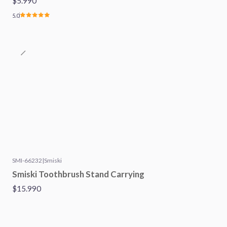
$5.990
5.0
SMI-66232
|
Smiski
Smiski Toothbrush Stand Carrying
$15.990